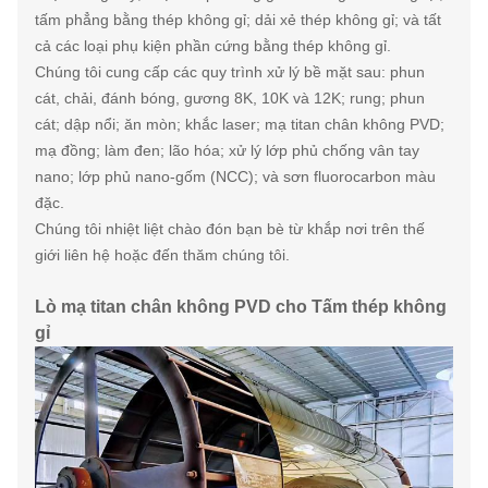
tấm phẳng bằng thép không gỉ; dải xẻ thép không gỉ; và tất
cả các loại phụ kiện phần cứng bằng thép không gỉ.
Chúng tôi cung cấp các quy trình xử lý bề mặt sau: phun
cát, chải, đánh bóng, gương 8K, 10K và 12K; rung; phun
cát; dập nổi; ăn mòn; khắc laser; mạ titan chân không PVD;
mạ đồng; làm đen; lão hóa; xử lý lớp phủ chống vân tay
nano; lớp phủ nano-gốm (NCC); và sơn fluorocarbon màu
đặc.
Chúng tôi nhiệt liệt chào đón bạn bè từ khắp nơi trên thế
giới liên hệ hoặc đến thăm chúng tôi.
Lò mạ titan chân không PVD cho Tấm thép không
gỉ