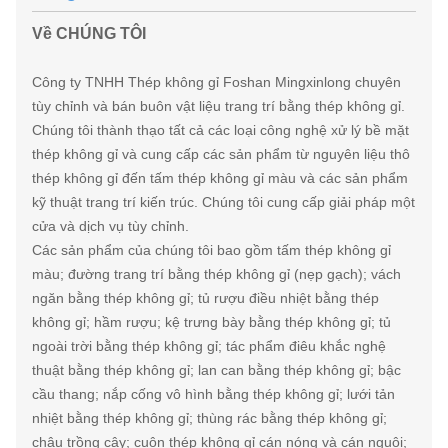
Về CHÚNG TÔI
Công ty TNHH Thép không gỉ Foshan Mingxinlong chuyên
tùy chỉnh và bán buôn vật liệu trang trí bằng thép không gỉ.
Chúng tôi thành thạo tất cả các loại công nghệ xử lý bề mặt
thép không gỉ và cung cấp các sản phẩm từ nguyên liệu thô
thép không gỉ đến tấm thép không gỉ màu và các sản phẩm
kỹ thuật trang trí kiến ​​trúc. Chúng tôi cung cấp giải pháp một
cửa và dịch vụ tùy chỉnh.
Các sản phẩm của chúng tôi bao gồm tấm thép không gỉ
màu; đường trang trí bằng thép không gỉ (nẹp gạch); vách
ngăn bằng thép không gỉ; tủ rượu điều nhiệt bằng thép
không gỉ; hầm rượu; kệ trưng bày bằng thép không gỉ; tủ
ngoài trời bằng thép không gỉ; tác phẩm điêu khắc nghệ
thuật bằng thép không gỉ; lan can bằng thép không gỉ; bậc
cầu thang; nắp cống vô hình bằng thép không gỉ; lưới tản
nhiệt bằng thép không gỉ; thùng rác bằng thép không gỉ;
chậu trồng cây; cuộn thép không gỉ cán nóng và cán nguội;