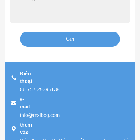
Gửi
Điện
thoại
86-757-29395138
e-

mail
info@mxlbxg.com
thêm

vào