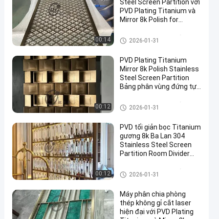
Steel Screen Partition với
PVD Plating Titanium và
Mirror 8k Polish for
Decorative Space Divider
vách ngăn màn hình bằng thé
00:14
2026-01-31
p không gỉ
PVD Plating Titanium
Mirror 8k Polish Stainless
Steel Screen Partition
Bảng phân vùng đứng tự
do kích thước tùy chỉnh
vách ngăn màn hình bằng thé
00:12
2026-01-31
p không gỉ
PVD tối giản bọc Titanium
gương 8k Ba Lan 304
Stainless Steel Screen
Partition Room Divider
cho văn phòng & nhà
vách ngăn màn hình bằng thé
00:12
2026-01-31
p không gỉ
Máy phân chia phòng
thép không gỉ cắt laser
hiện đại với PVD Plating