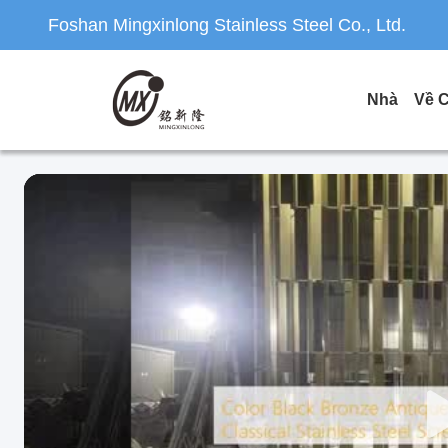
Foshan Mingxinlong Stainless Steel Co., Ltd.
Nhà
Về 